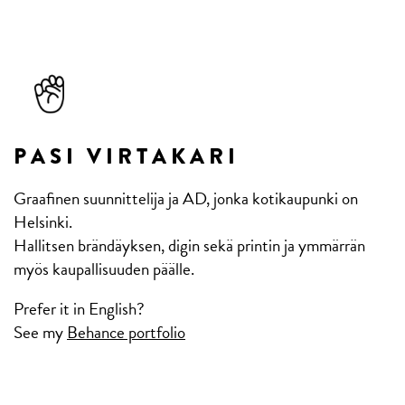
P A S I V I R T A K A R I
Graafinen suunnittelija ja AD, jonka kotikaupunki on
Helsinki.
Hallitsen brändäyksen, digin sekä printin ja ymmärrän
myös kaupallisuuden päälle.
Prefer it in English?
See my
Behance portfolio