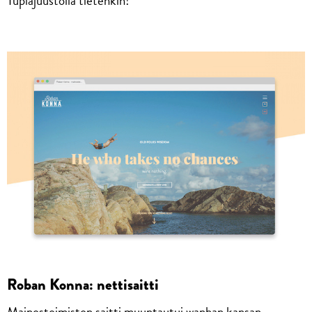
Tuplajuustolla tietenkin!
Roban Konna: nettisaitti
Mainostoimiston saitti muuntautui wanhan kansan