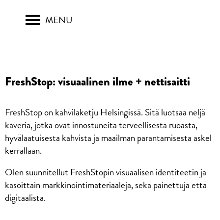
SKIP TO CONTENT
FreshStop: visuaalinen ilme + nettisaitti
FreshStop on kahvilaketju Helsingissä. Sitä luotsaa neljä
kaveria, jotka ovat innostuneita terveellisestä ruoasta,
hyvälaatuisesta kahvista ja maailman parantamisesta askel
kerrallaan.
Olen suunnitellut FreshStopin visuaalisen identiteetin ja
kasoittain markkinointimateriaaleja, sekä painettuja että
digitaalista.